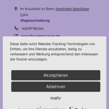
Adresse
Im Krausfeld 10
Bonn
,
Nordrhein-Westfalen
53111
Wegbeschreibung
Telefon
+49228 691344
Webseite
www.frauenmuseum.de
Diese Seite nutzt Website-Tracking-Technologien von
Dritten, um ihre Dienste anzubieten, stetig zu
Veranstaltungen an
verbessern und Werbung entsprechend den Interessen
der Nutzer anzuzeigen.
diesem veranstaltungsort
Akzeptieren
Es sind keine anstehenden Veranstaltungen
Hinweis
vorhanden.
Ablehnen
Anstehende
mehr
Datum
wählen.