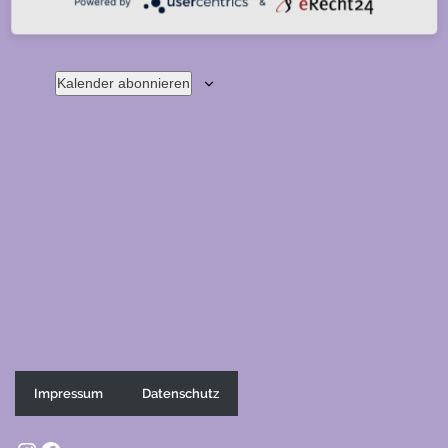
Powered by
&
Vorherige
Heute
Nächste
Veranstaltungen
Veranstal
Kalender abonnieren
Impressum
Datenschutz