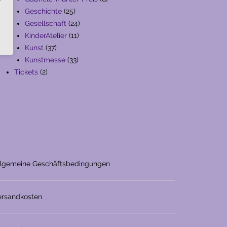
25
Produkte
Geschichte
25
Produkte
24
Gesellschaft
24
11
Produkte
KinderAtelier
11
37
Produkte
Kunst
37
Produkte
33
Kunstmesse
33
2
Produkte
Tickets
2
Produkte
llgemeine Geschäftsbedingungen
ersandkosten