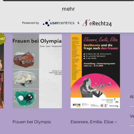
mehr
te
Powered by
&
ot!
A
V
Frauen bei Olympia
Eleonore, Emilie, Elise –