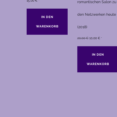
15,00
€
*
romantischen Salon zu
den Netzwerken heute
IN DEN
WARENKORB
(2018)
Ursprünglicher
Aktueller
20,00
€
10,00
€
*
Preis
Preis
war:
ist:
IN DEN
20,00 €
10,00 €.
WARENKORB