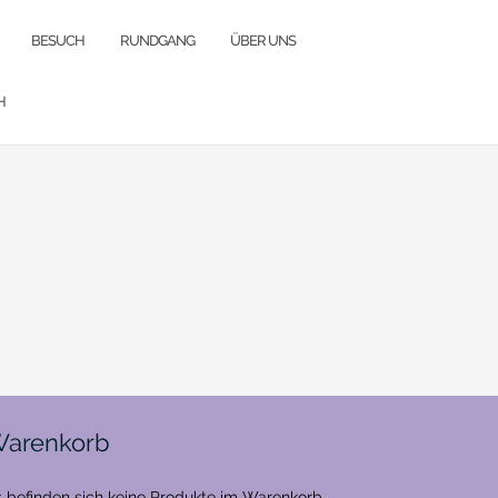
BESUCH
RUNDGANG
ÜBER UNS
H
arenkorb
 befinden sich keine Produkte im Warenkorb.