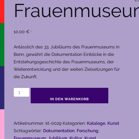
Frauenmuseu
10,00
€
*
Anlässlich des 33. Jubiläums des Frauenmuseums in
Bonn, gewährt die Dokumentation Einblicke in die
Entstehungsgeschichte des Frauenmuseums, der
Weiterentwicklung und der weiten Zielsetzungen für
die Zukunft.
33
Jahre
IN DEN WARENKORB
Frauenmuseum
Menge
Artikelnummer:
kt-0029
Kategorien:
Kataloge
,
Kunst
Schlagwörter:
Dokumentation
,
Forschung
,
Frauenmuseum
,
Jubiläum
,
Kultur
,
Kunst