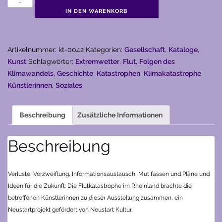
Flut
IN DEN WARENKORB
-
Künstlerinnen
im
Artikelnummer:
kt-0042
Kategorien:
Gesellschaft
,
Kataloge
,
Katastrophengebiet
Kunst
Schlagwörter:
Extremwetter
,
Flut
,
Folgen des
(2021)
Klimawandels
,
Geschichte
,
Katastrophen
,
Klimakatastrophe
,
Menge
Künstlerinnen
,
Soziales
Beschreibung
Zusätzliche Informationen
Beschreibung
Verluste, Verzweiflung, Informationsaustausch, Mut fassen und Pläne und
Ideen für die Zukunft: Die Flutkatastrophe im Rheinland brachte die
betroffenen Künstlerinnen zu dieser Ausstellung zusammen, ein
Neustartprojekt gefördert von Neustart Kultur.