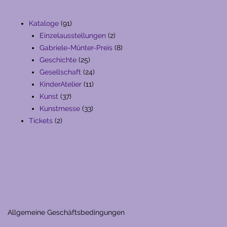
91
Kataloge
91
Produkte
2
Einzelausstellungen
2
Produkte
8
Gabriele-Münter-Preis
8
25
Produkte
Geschichte
25
Produkte
24
Gesellschaft
24
11
Produkte
KinderAtelier
11
37
Produkte
Kunst
37
Produkte
33
Kunstmesse
33
2
Produkte
Tickets
2
Produkte
Allgemeine Geschäftsbedingungen