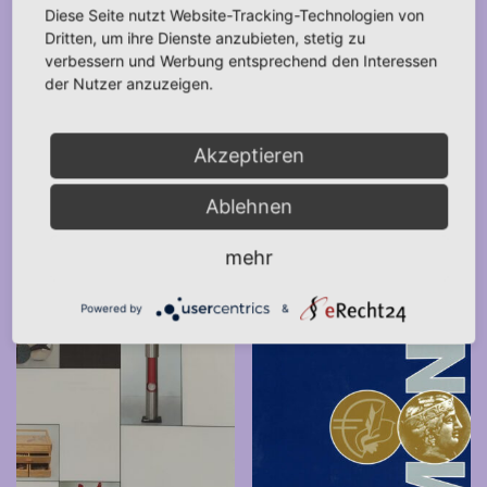
Diese Seite nutzt Website-Tracking-Technologien von
12,00
€
25,00
€
*
*
Dritten, um ihre Dienste anzubieten, stetig zu
verbessern und Werbung entsprechend den Interessen
der Nutzer anzuzeigen.
IN DEN WARENKORB
IN DEN WARENKORB
Akzeptieren
Ablehnen
mehr
Powered by
&